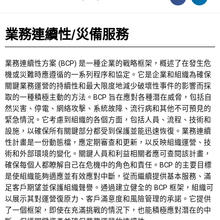
業務連續性/災備服務
業務連續性方案 (BCP) 是一種企業的戰略框架，概述了在發生危
機或災難時應遵循的一系列程序和協定。它是企業和組織為確保
關鍵業務運營的持續性和最大限度地減少破壞性事件的影響而採
取的一種積極主動的方法。BCP 旨在應對各種潛在威脅，包括自
然災害、停電、網絡攻擊、系統故障、流行病和其他不可預見的
緊急情況。它考慮到組織的各個方面，包括人員、流程、技術和
設施，以確保所有關鍵部分都受到保護並能迅速恢復。業務連續
性計畫是一份動態檔，應定期審查和更新，以反映組織運營、技
術和外部環境的變化。關鍵人員和利益相關者應可查閱該計畫，
確保每個人都瞭解自己在危機中的角色和責任。BCP 的主要目標
是使組織能夠適應並有效應對中斷，從而繼續提供基本服務、滿
足客戶期望並保護組織聲譽。通過建立健全的 BCP 框架，組織可
以展示其對運營復原力、客戶滿意度和風險管理的承諾。它提供
了一個框架，即使在充滿挑戰的情況下，也能積極應對潛在的中