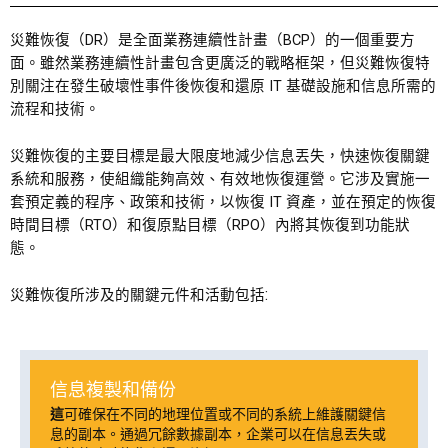
災難恢復（DR）是全面業務連續性計畫（BCP）的一個重要方
面。雖然業務連續性計畫包含更廣泛的戰略框架，但災難恢復特
別關注在發生破壞性事件後恢復和還原 IT 基礎設施和信息所需的
流程和技術。
災難恢復的主要目標是最大限度地減少信息丟失，快速恢復關鍵
系統和服務，使組織能夠高效、有效地恢復運營。它涉及實施一
套預定義的程序、政策和技術，以恢復 IT 資產，並在預定的恢復
時間目標（RTO）和復原點目標（RPO）內將其恢復到功能狀
態。
:
災難恢復所涉及的關鍵元件和活動包括
信息複製和備份
這
可確保在不同的地理位置或不同的系統上維護關鍵信
息的副本。通過冗餘數據副本，企業可以在信息丟失或