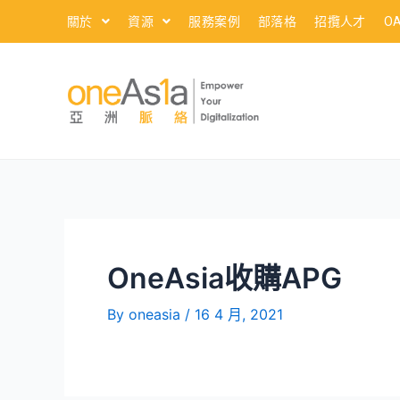
關於
資源
服務案例
部落格
招攬人才
O
OneAsia收購APG
By
oneasia
/
16 4 月, 2021