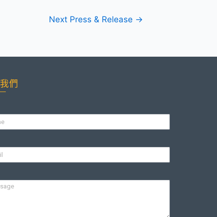
Next Press & Release
→
我們